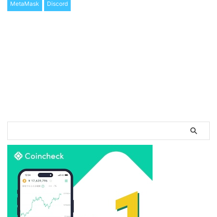
MetaMask
Discord