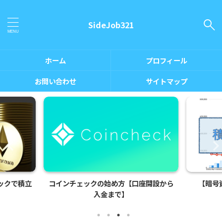
SideJob321
ホーム
プロフィール
お問い合わせ
サイトマップ
ックで積立
コインチェックの始め方【口座開設から
【暗号
入金まで】